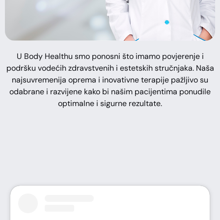
U Body Healthu smo ponosni što imamo povjerenje i
podršku vodećih zdravstvenih i estetskih stručnjaka. Naša
najsuvremenija oprema i inovativne terapije pažljivo su
odabrane i razvijene kako bi našim pacijentima ponudile
optimalne i sigurne rezultate.